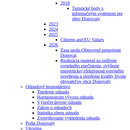
2018
Turistické body s
informačným systémom pre
obec Donovaly
2023
2024
2025
Citizens and EU Values
2026
Zasa spolu-Obnovené prepojenie
Donoval
Realizácia opatrení na zníženie
svetelného znečistenia, zvýšenie
energetickej efektívnosti verejného
osvetlenia a zlepšenie kvality života
obyvateľov obce Donovaly
Odpadové hospodárstvo
Triedenie odpadu
Harmonogram vývozu odpadu
Výpočet úrovne odpadu
Zákon o odpadoch
štatistika zberu odpadu
Zverejňovanie vytriedenia odpadu
Pošta Donovaly
Ukrajina