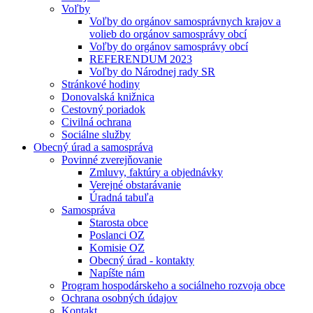
Voľby
Voľby do orgánov samosprávnych krajov a
volieb do orgánov samosprávy obcí
Voľby do orgánov samosprávy obcí
REFERENDUM 2023
Voľby do Národnej rady SR
Stránkové hodiny
Donovalská knižnica
Cestovný poriadok
Civilná ochrana
Sociálne služby
Obecný úrad a samospráva
Povinné zverejňovanie
Zmluvy, faktúry a objednávky
Verejné obstarávanie
Úradná tabuľa
Samospráva
Starosta obce
Poslanci OZ
Komisie OZ
Obecný úrad - kontakty
Napíšte nám
Program hospodárskeho a sociálneho rozvoja obce
Ochrana osobných údajov
Kontakt