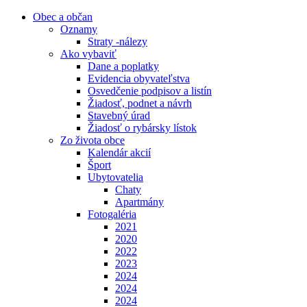
Obec a občan
Oznamy
Straty -nálezy
Ako vybaviť
Dane a poplatky
Evidencia obyvateľstva
Osvedčenie podpisov a listín
Žiadosť, podnet a návrh
Stavebný úrad
Žiadosť o rybársky lístok
Zo života obce
Kalendár akcií
Šport
Ubytovatelia
Chaty
Apartmány
Fotogaléria
2021
2020
2022
2023
2024
2024
2024