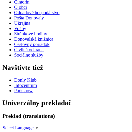
Cintorín
O obci
Odpadové hospodárstvo
Pošta Donovaly
Ukrajina
Voľby
Stránkové hodiny
Donovalská knižnica
Cestovný poriadok
Civilná ochrana
Sociálne služby
Navštívte tiež
Donly Klub
Infocentrum
Parksnow
Univerzálny prekladač
Preklad (translations)
Select Language
▼