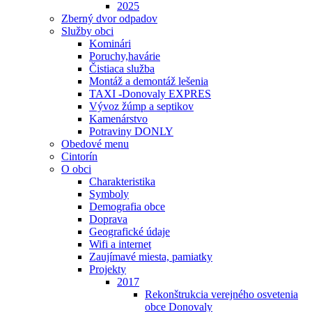
2025
Zberný dvor odpadov
Služby obci
Kominári
Poruchy,havárie
Čistiaca služba
Montáž a demontáž lešenia
TAXI -Donovaly EXPRES
Vývoz žúmp a septikov
Kamenárstvo
Potraviny DONLY
Obedové menu
Cintorín
O obci
Charakteristika
Symboly
Demografia obce
Doprava
Geografické údaje
Wifi a internet
Zaujímavé miesta, pamiatky
Projekty
2017
Rekonštrukcia verejného osvetenia
obce Donovaly