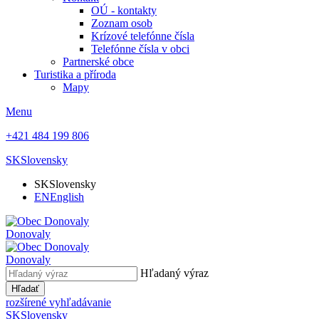
OÚ - kontakty
Zoznam osob
Krízové telefónne čísla
Telefónne čísla v obci
Partnerské obce
Turistika a příroda
Mapy
Menu
+421 484 199 806
SK
Slovensky
SK
Slovensky
EN
English
Donovaly
Donovaly
Hľadaný výraz
Hľadať
rozšírené vyhľadávanie
SK
Slovensky