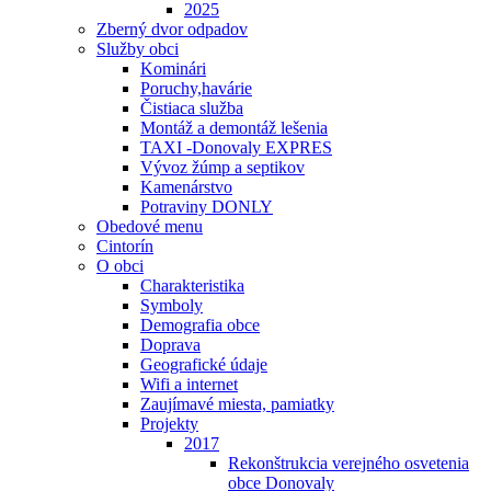
2025
Zberný dvor odpadov
Služby obci
Kominári
Poruchy,havárie
Čistiaca služba
Montáž a demontáž lešenia
TAXI -Donovaly EXPRES
Vývoz žúmp a septikov
Kamenárstvo
Potraviny DONLY
Obedové menu
Cintorín
O obci
Charakteristika
Symboly
Demografia obce
Doprava
Geografické údaje
Wifi a internet
Zaujímavé miesta, pamiatky
Projekty
2017
Rekonštrukcia verejného osvetenia
obce Donovaly