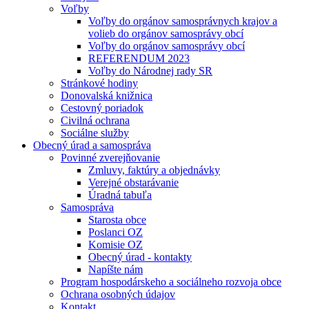
Voľby
Voľby do orgánov samosprávnych krajov a
volieb do orgánov samosprávy obcí
Voľby do orgánov samosprávy obcí
REFERENDUM 2023
Voľby do Národnej rady SR
Stránkové hodiny
Donovalská knižnica
Cestovný poriadok
Civilná ochrana
Sociálne služby
Obecný úrad a samospráva
Povinné zverejňovanie
Zmluvy, faktúry a objednávky
Verejné obstarávanie
Úradná tabuľa
Samospráva
Starosta obce
Poslanci OZ
Komisie OZ
Obecný úrad - kontakty
Napíšte nám
Program hospodárskeho a sociálneho rozvoja obce
Ochrana osobných údajov
Kontakt