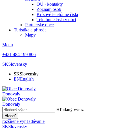
OÚ - kontakty
Zoznam osob
Krízové telefónne čísla
Telefónne čísla v obci
Partnerské obce
Turistika a příroda
Mapy
Menu
+421 484 199 806
SK
Slovensky
SK
Slovensky
EN
English
Donovaly
Donovaly
Hľadaný výraz
Hľadať
rozšírené vyhľadávanie
SK
Slovensky