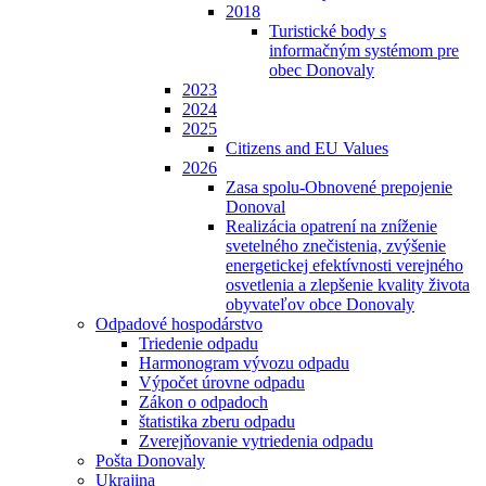
2018
Turistické body s
informačným systémom pre
obec Donovaly
2023
2024
2025
Citizens and EU Values
2026
Zasa spolu-Obnovené prepojenie
Donoval
Realizácia opatrení na zníženie
svetelného znečistenia, zvýšenie
energetickej efektívnosti verejného
osvetlenia a zlepšenie kvality života
obyvateľov obce Donovaly
Odpadové hospodárstvo
Triedenie odpadu
Harmonogram vývozu odpadu
Výpočet úrovne odpadu
Zákon o odpadoch
štatistika zberu odpadu
Zverejňovanie vytriedenia odpadu
Pošta Donovaly
Ukrajina