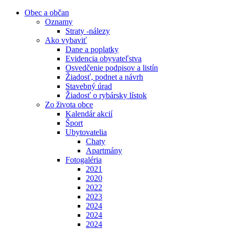
Obec a občan
Oznamy
Straty -nálezy
Ako vybaviť
Dane a poplatky
Evidencia obyvateľstva
Osvedčenie podpisov a listín
Žiadosť, podnet a návrh
Stavebný úrad
Žiadosť o rybársky lístok
Zo života obce
Kalendár akcií
Šport
Ubytovatelia
Chaty
Apartmány
Fotogaléria
2021
2020
2022
2023
2024
2024
2024