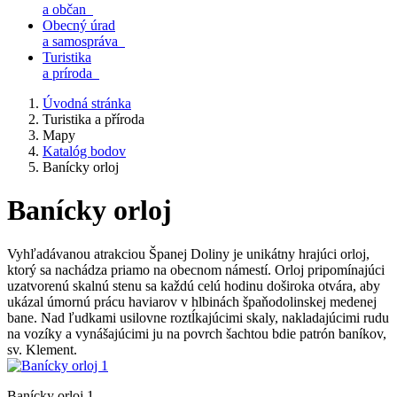
a občan
Obecný úrad
a samospráva
Turistika
a príroda
Úvodná stránka
Turistika a příroda
Mapy
Katalóg bodov
Banícky orloj
Banícky orloj
Vyhľadávanou atrakciou Španej Doliny je unikátny hrajúci orloj,
ktorý sa nachádza priamo na obecnom námestí. Orloj pripomínajúci
uzatvorenú skalnú stenu sa každú celú hodinu doširoka otvára, aby
ukázal úmornú prácu haviarov v hlbinách špaňodolinskej medenej
bane. Nad ľudkami usilovne roztĺkajúcimi skaly, nakladajúcimi rudu
na vozíky a vynášajúcimi ju na povrch šachtou bdie patrón baníkov,
sv. Klement.
Banícky orloj 1