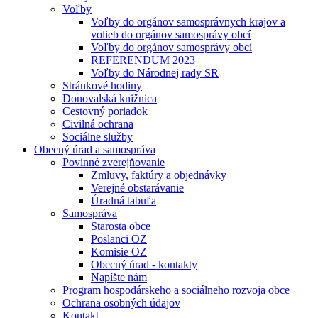
Voľby
Voľby do orgánov samosprávnych krajov a
volieb do orgánov samosprávy obcí
Voľby do orgánov samosprávy obcí
REFERENDUM 2023
Voľby do Národnej rady SR
Stránkové hodiny
Donovalská knižnica
Cestovný poriadok
Civilná ochrana
Sociálne služby
Obecný úrad a samospráva
Povinné zverejňovanie
Zmluvy, faktúry a objednávky
Verejné obstarávanie
Úradná tabuľa
Samospráva
Starosta obce
Poslanci OZ
Komisie OZ
Obecný úrad - kontakty
Napíšte nám
Program hospodárskeho a sociálneho rozvoja obce
Ochrana osobných údajov
Kontakt