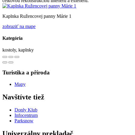
celkovou rekonštrukciou interiéru a exteriéru.
Kaplnka Ružencovej panny Márie 1
zobraziť na mape
Kategória
kostoly, kaplnky
Turistika a příroda
Mapy
Navštívte tiež
Donly Klub
Infocentrum
Parksnow
Univerzálny prekladač