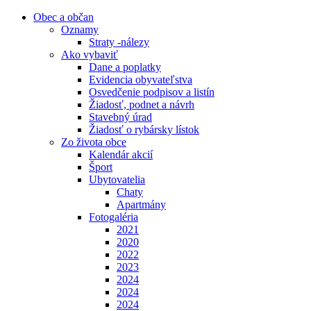
Obec a občan
Oznamy
Straty -nálezy
Ako vybaviť
Dane a poplatky
Evidencia obyvateľstva
Osvedčenie podpisov a listín
Žiadosť, podnet a návrh
Stavebný úrad
Žiadosť o rybársky lístok
Zo života obce
Kalendár akcií
Šport
Ubytovatelia
Chaty
Apartmány
Fotogaléria
2021
2020
2022
2023
2024
2024
2024