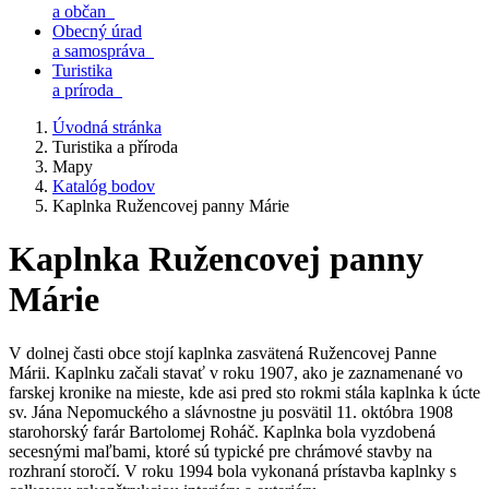
a občan
Obecný úrad
a samospráva
Turistika
a príroda
Úvodná stránka
Turistika a příroda
Mapy
Katalóg bodov
Kaplnka Ružencovej panny Márie
Kaplnka Ružencovej panny
Márie
V dolnej časti obce stojí kaplnka zasvätená Ružencovej Panne
Márii. Kaplnku začali stavať v roku 1907, ako je zaznamenané vo
farskej kronike na mieste, kde asi pred sto rokmi stála kaplnka k úcte
sv. Jána Nepomuckého a slávnostne ju posvätil 11. októbra 1908
starohorský farár Bartolomej Roháč. Kaplnka bola vyzdobená
secesnými maľbami, ktoré sú typické pre chrámové stavby na
rozhraní storočí. V roku 1994 bola vykonaná prístavba kaplnky s