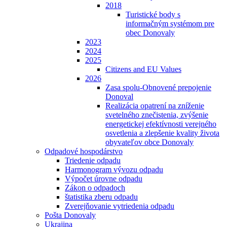
2018
Turistické body s
informačným systémom pre
obec Donovaly
2023
2024
2025
Citizens and EU Values
2026
Zasa spolu-Obnovené prepojenie
Donoval
Realizácia opatrení na zníženie
svetelného znečistenia, zvýšenie
energetickej efektívnosti verejného
osvetlenia a zlepšenie kvality života
obyvateľov obce Donovaly
Odpadové hospodárstvo
Triedenie odpadu
Harmonogram vývozu odpadu
Výpočet úrovne odpadu
Zákon o odpadoch
štatistika zberu odpadu
Zverejňovanie vytriedenia odpadu
Pošta Donovaly
Ukrajina