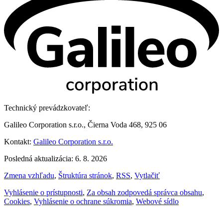
Technický prevádzkovateľ:
Galileo Corporation s.r.o., Čierna Voda 468, 925 06
Kontakt:
Galileo Corporation s.r.o.
Posledná aktualizácia: 6. 8. 2026
Zmena vzhľadu
,
Štruktúra stránok
,
RSS
,
Vytlačiť
Vyhlásenie o prístupnosti
,
Za obsah zodpovedá správca obsahu
,
Cookies
,
Vyhlásenie o ochrane súkromia
,
Webové sídlo