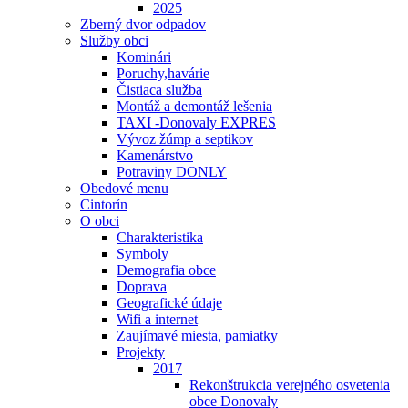
2025
Zberný dvor odpadov
Služby obci
Kominári
Poruchy,havárie
Čistiaca služba
Montáž a demontáž lešenia
TAXI -Donovaly EXPRES
Vývoz žúmp a septikov
Kamenárstvo
Potraviny DONLY
Obedové menu
Cintorín
O obci
Charakteristika
Symboly
Demografia obce
Doprava
Geografické údaje
Wifi a internet
Zaujímavé miesta, pamiatky
Projekty
2017
Rekonštrukcia verejného osvetenia
obce Donovaly