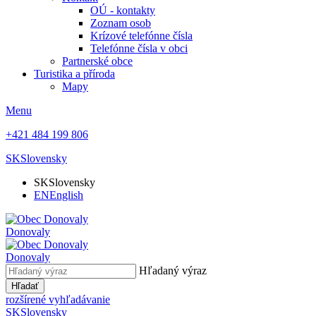
OÚ - kontakty
Zoznam osob
Krízové telefónne čísla
Telefónne čísla v obci
Partnerské obce
Turistika a příroda
Mapy
Menu
+421 484 199 806
SK
Slovensky
SK
Slovensky
EN
English
Donovaly
Donovaly
Hľadaný výraz
Hľadať
rozšírené vyhľadávanie
SK
Slovensky