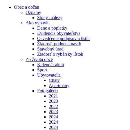
Obec a občan
Oznamy
Straty -nálezy
Ako vybaviť
Dane a poplatky
Evidencia obyvateľstva
Osvedčenie podpisov a listín
Žiadosť, podnet a návrh
Stavebný úrad
Žiadosť o rybársky lístok
Zo života obce
Kalendár akcií
Šport
Ubytovatelia
Chaty
Apartmány
Fotogaléria
2021
2020
2022
2023
2024
2024
2024