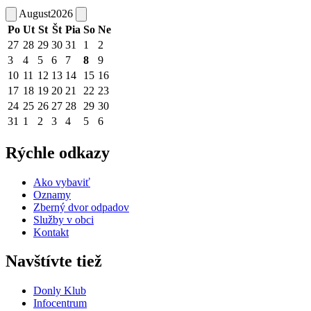
August
2026
Po
Ut
St
Št
Pia
So
Ne
27
28
29
30
31
1
2
3
4
5
6
7
8
9
10
11
12
13
14
15
16
17
18
19
20
21
22
23
24
25
26
27
28
29
30
31
1
2
3
4
5
6
Rýchle odkazy
Ako vybaviť
Oznamy
Zberný dvor odpadov
Služby v obci
Kontakt
Navštívte tiež
Donly Klub
Infocentrum