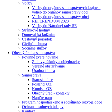
Voľby
Voľby do orgánov samosprávnych krajov a
volieb do orgánov samosprávy obcí
Voľby do orgánov samosprávy obcí
REFERENDUM 2023
Voľby do Národnej rady SR
Stránkové hodiny
Donovalská knižnica
Cestovný poriadok
Civilná ochrana
Sociálne služby
Obecný úrad a samospráva
Povinné zverejňovanie
Zmluvy, faktúry a objednávky
Verejné obstarávanie
Úradná tabuľa
Samospráva
Starosta obce
Poslanci OZ
Komisie OZ
Obecný úrad - kontakty
Napíšte nám
Program hospodárskeho a sociálneho rozvoja obce
Ochrana osobných údajov
Kontakt