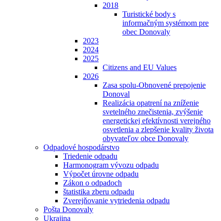
2018
Turistické body s
informačným systémom pre
obec Donovaly
2023
2024
2025
Citizens and EU Values
2026
Zasa spolu-Obnovené prepojenie
Donoval
Realizácia opatrení na zníženie
svetelného znečistenia, zvýšenie
energetickej efektívnosti verejného
osvetlenia a zlepšenie kvality života
obyvateľov obce Donovaly
Odpadové hospodárstvo
Triedenie odpadu
Harmonogram vývozu odpadu
Výpočet úrovne odpadu
Zákon o odpadoch
štatistika zberu odpadu
Zverejňovanie vytriedenia odpadu
Pošta Donovaly
Ukrajina