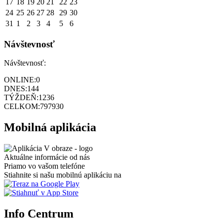
17
18
19
20
21
22
23
24
25
26
27
28
29
30
31
1
2
3
4
5
6
Návštevnosť
Návštevnosť:
ONLINE:
0
DNES:
144
TÝŽDEŇ:
1236
CELKOM:
797930
Mobilná aplikácia
Aktuálne informácie od nás
Priamo vo vašom telefóne
Stiahnite si našu mobilnú aplikáciu na
Info Centrum