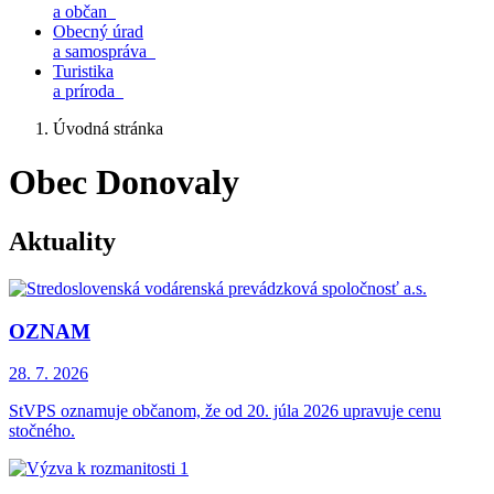
a občan
Obecný úrad
a samospráva
Turistika
a príroda
Úvodná stránka
Obec Donovaly
Aktuality
OZNAM
28. 7.
2026
StVPS oznamuje občanom, že od 20. júla 2026 upravuje cenu
stočného.