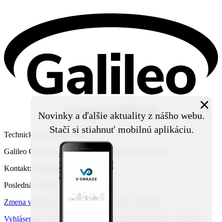
×
Novinky a ďalšie aktuality z nášho webu.
Stačí si stiahnuť mobilnú aplikáciu.
Technický prevádzkovateľ:
Galileo Corporation s.r.o., Čierna Voda 468, 925 06
Kontakt:
Galileo Corporation s.r.o.
Posledná aktualizácia: 6. 8. 2026
Zmena vzhľadu
,
Štruktúra stránok
,
RSS
,
Vytlačiť
Vyhlásenie o prístupnosti
,
Za obsah zodpovedá správca obsahu
,