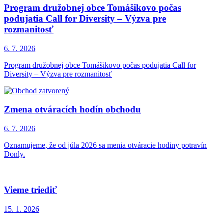
Program družobnej obce Tomášikovo počas
podujatia Call for Diversity – Výzva pre
rozmanitosť
6. 7.
2026
Program družobnej obce Tomášikovo počas podujatia Call for
Diversity – Výzva pre rozmanitosť
Zmena otváracích hodín obchodu
6. 7.
2026
Oznamujeme, že od júla 2026 sa menia otváracie hodiny potravín
Donly.
Vieme triediť
15. 1.
2026