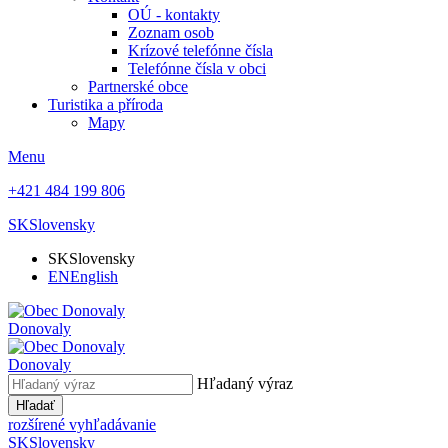
OÚ - kontakty
Zoznam osob
Krízové telefónne čísla
Telefónne čísla v obci
Partnerské obce
Turistika a příroda
Mapy
Menu
+421 484 199 806
SK
Slovensky
SK
Slovensky
EN
English
Donovaly
Donovaly
Hľadaný výraz
Hľadať
rozšírené vyhľadávanie
SK
Slovensky