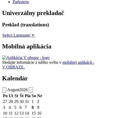
Parksnow
Univerzálny prekladač
Preklad (translations)
Select Language
▼
Mobilná aplikácia
Sledujte informácie z nášho webu v
mobilnej aplikácii -
V OBRAZE.
Kalendár
August
2026
Po
Ut
St
Št
Pia
So
Ne
27
28
29
30
31
1
2
3
4
5
6
7
8
9
10
11
12
13
14
15
16