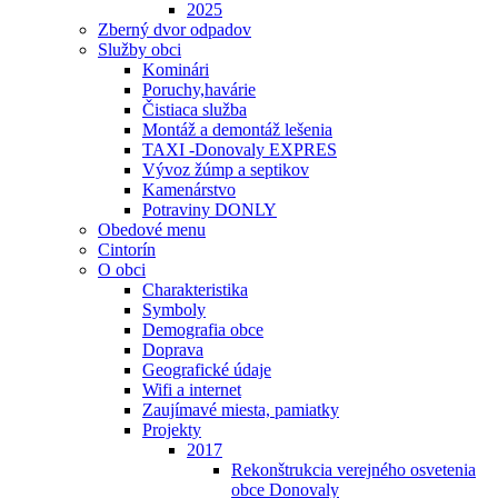
2025
Zberný dvor odpadov
Služby obci
Kominári
Poruchy,havárie
Čistiaca služba
Montáž a demontáž lešenia
TAXI -Donovaly EXPRES
Vývoz žúmp a septikov
Kamenárstvo
Potraviny DONLY
Obedové menu
Cintorín
O obci
Charakteristika
Symboly
Demografia obce
Doprava
Geografické údaje
Wifi a internet
Zaujímavé miesta, pamiatky
Projekty
2017
Rekonštrukcia verejného osvetenia
obce Donovaly