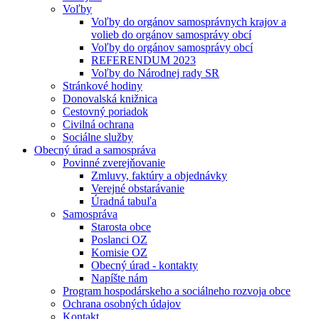
Voľby
Voľby do orgánov samosprávnych krajov a
volieb do orgánov samosprávy obcí
Voľby do orgánov samosprávy obcí
REFERENDUM 2023
Voľby do Národnej rady SR
Stránkové hodiny
Donovalská knižnica
Cestovný poriadok
Civilná ochrana
Sociálne služby
Obecný úrad a samospráva
Povinné zverejňovanie
Zmluvy, faktúry a objednávky
Verejné obstarávanie
Úradná tabuľa
Samospráva
Starosta obce
Poslanci OZ
Komisie OZ
Obecný úrad - kontakty
Napíšte nám
Program hospodárskeho a sociálneho rozvoja obce
Ochrana osobných údajov
Kontakt