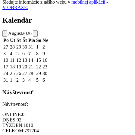
Sledujte informácie z nášho webu v
mobilnej aplikácii -
V OBRAZE.
Kalendár
August
2026
Po
Ut
St
Št
Pia
So
Ne
27
28
29
30
31
1
2
3
4
5
6
7
8
9
10
11
12
13
14
15
16
17
18
19
20
21
22
23
24
25
26
27
28
29
30
31
1
2
3
4
5
6
Návštevnosť
Návštevnosť:
ONLINE:
0
DNES:
92
TÝŽDEŇ:
1010
CELKOM:
797704