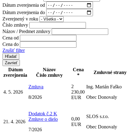
Dátum zverejnenia od
Dátum zverejnenia do
Zverejnený v roku
Číslo zmluvy
Názov / Predmet zmluvy
Cena od
Cena do
Zrušiť filter
Zavrieť
Dátum
Názov
Cena
Zmluvné strany
zverejnenia
Číslo zmluvy
*
2
Zmluva
Ing. Marián Faško
4. 5. 2026
230,00
8/2026
Obec Donovaly
EUR
Dodatok č.2 K
SLOS s.r.o.
0,00
Zmluve o dielo
21. 4. 2026
EUR
Obec Donovaly
7/2026