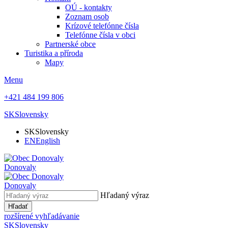
OÚ - kontakty
Zoznam osob
Krízové telefónne čísla
Telefónne čísla v obci
Partnerské obce
Turistika a příroda
Mapy
Menu
+421 484 199 806
SK
Slovensky
SK
Slovensky
EN
English
Donovaly
Donovaly
Hľadaný výraz
Hľadať
rozšírené vyhľadávanie
SK
Slovensky