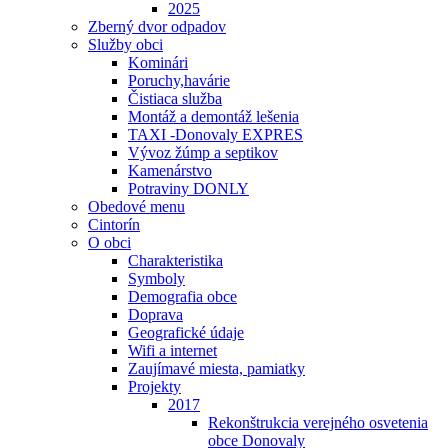
2025
Zberný dvor odpadov
Služby obci
Kominári
Poruchy,havárie
Čistiaca služba
Montáž a demontáž lešenia
TAXI -Donovaly EXPRES
Vývoz žúmp a septikov
Kamenárstvo
Potraviny DONLY
Obedové menu
Cintorín
O obci
Charakteristika
Symboly
Demografia obce
Doprava
Geografické údaje
Wifi a internet
Zaujímavé miesta, pamiatky
Projekty
2017
Rekonštrukcia verejného osvetenia
obce Donovaly