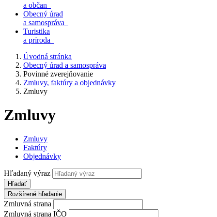
a občan
Obecný úrad
a samospráva
Turistika
a príroda
Úvodná stránka
Obecný úrad a samospráva
Povinné zverejňovanie
Zmluvy, faktúry a objednávky
Zmluvy
Zmluvy
Zmluvy
Faktúry
Objednávky
Hľadaný výraz
Hľadať
Rozšírené hľadanie
Zmluvná strana
Zmluvná strana IČO