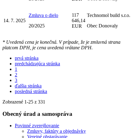
117
Zmluva o dielo
Technomol build s.r.o.
14. 7. 2025
646,14
20/2025
Obec Donovaly
EUR
* Uvedená cena je konečná. V prípade, že je zmluvná strana
platcom DPH, je cena uvedená vrátane DPH.
prvá stránka
predchádzajúca stránka
1
2
3
ďalšia stránka
posledná stránka
Zobrazené
1
-
25
z 331
Obecný úrad a samospráva
Povinné zverejňovanie
Zmluvy, faktúry a objednávky
Verejné obstarávanie