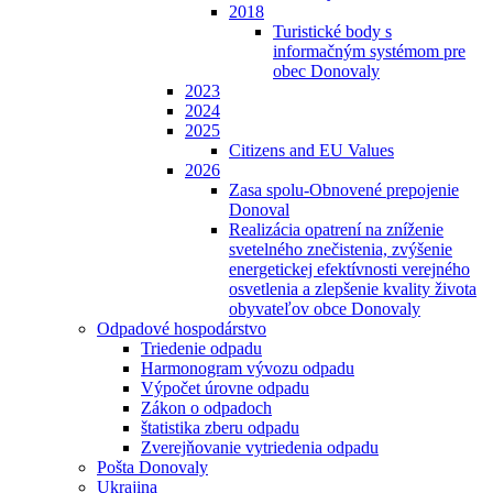
2018
Turistické body s
informačným systémom pre
obec Donovaly
2023
2024
2025
Citizens and EU Values
2026
Zasa spolu-Obnovené prepojenie
Donoval
Realizácia opatrení na zníženie
svetelného znečistenia, zvýšenie
energetickej efektívnosti verejného
osvetlenia a zlepšenie kvality života
obyvateľov obce Donovaly
Odpadové hospodárstvo
Triedenie odpadu
Harmonogram vývozu odpadu
Výpočet úrovne odpadu
Zákon o odpadoch
štatistika zberu odpadu
Zverejňovanie vytriedenia odpadu
Pošta Donovaly
Ukrajina