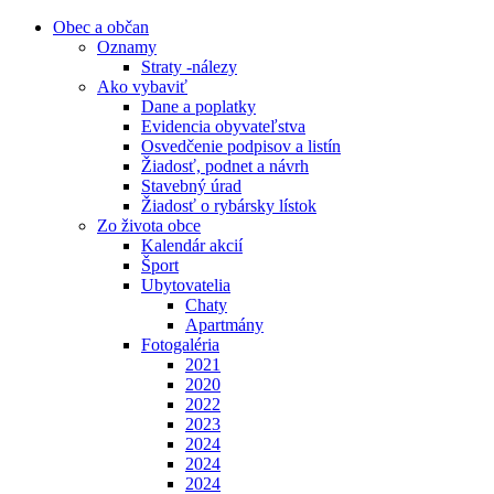
Obec a občan
Oznamy
Straty -nálezy
Ako vybaviť
Dane a poplatky
Evidencia obyvateľstva
Osvedčenie podpisov a listín
Žiadosť, podnet a návrh
Stavebný úrad
Žiadosť o rybársky lístok
Zo života obce
Kalendár akcií
Šport
Ubytovatelia
Chaty
Apartmány
Fotogaléria
2021
2020
2022
2023
2024
2024
2024