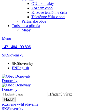
OÚ - kontakty
Zoznam osob
Krízové telefónne čísla
Telefónne čísla v obci
Partnerské obce
Turistika a příroda
Mapy
Menu
+421 484 199 806
SK
Slovensky
SK
Slovensky
EN
English
Donovaly
Donovaly
Hľadaný výraz
Hľadať
rozšírené vyhľadávanie
SK
Slovensky