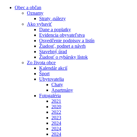
Obec a občan
Oznamy
Straty -nálezy
Ako vybaviť
Dane a poplatky
Evidencia obyvateľstva
Osvedčenie podpisov a listín
Žiadosť, podnet a návrh
Stavebný úrad
Žiadosť o rybársky lístok
Zo života obce
Kalendár akcií
Šport
Ubytovatelia
Chaty
Apartmány
Fotogaléria
2021
2020
2022
2023
2024
2024
2024