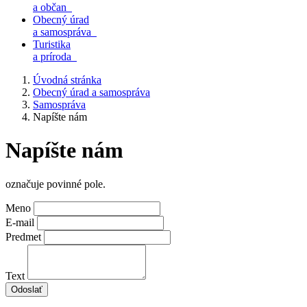
a občan
Obecný úrad
a samospráva
Turistika
a príroda
Úvodná stránka
Obecný úrad a samospráva
Samospráva
Napíšte nám
Napíšte nám
označuje povinné pole.
Meno
E-mail
Predmet
Text
Odoslať