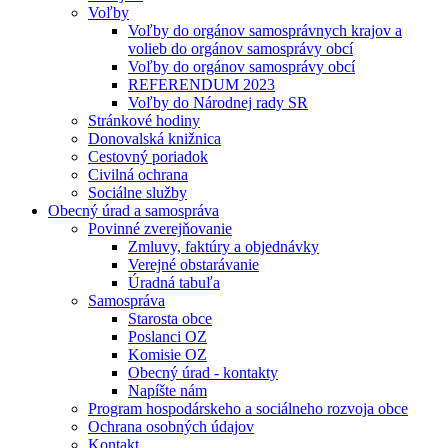
Voľby
Voľby do orgánov samosprávnych krajov a
volieb do orgánov samosprávy obcí
Voľby do orgánov samosprávy obcí
REFERENDUM 2023
Voľby do Národnej rady SR
Stránkové hodiny
Donovalská knižnica
Cestovný poriadok
Civilná ochrana
Sociálne služby
Obecný úrad a samospráva
Povinné zverejňovanie
Zmluvy, faktúry a objednávky
Verejné obstarávanie
Úradná tabuľa
Samospráva
Starosta obce
Poslanci OZ
Komisie OZ
Obecný úrad - kontakty
Napíšte nám
Program hospodárskeho a sociálneho rozvoja obce
Ochrana osobných údajov
Kontakt