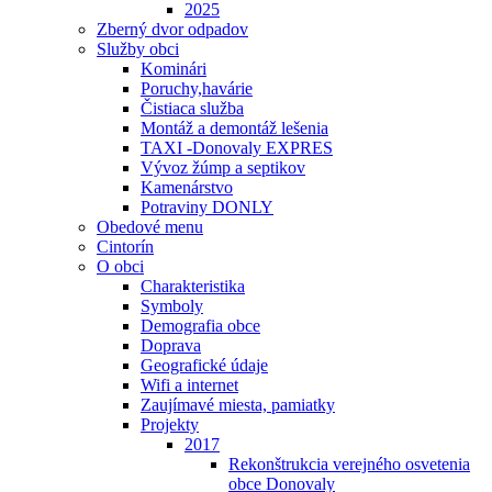
2025
Zberný dvor odpadov
Služby obci
Kominári
Poruchy,havárie
Čistiaca služba
Montáž a demontáž lešenia
TAXI -Donovaly EXPRES
Vývoz žúmp a septikov
Kamenárstvo
Potraviny DONLY
Obedové menu
Cintorín
O obci
Charakteristika
Symboly
Demografia obce
Doprava
Geografické údaje
Wifi a internet
Zaujímavé miesta, pamiatky
Projekty
2017
Rekonštrukcia verejného osvetenia
obce Donovaly