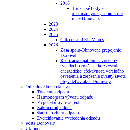
2018
Turistické body s
informačným systémom pre
obec Donovaly
2023
2024
2025
Citizens and EU Values
2026
Zasa spolu-Obnovené prepojenie
Donoval
Realizácia opatrení na zníženie
svetelného znečistenia, zvýšenie
energetickej efektívnosti verejného
osvetlenia a zlepšenie kvality života
obyvateľov obce Donovaly
Odpadové hospodárstvo
Triedenie odpadu
Harmonogram vývozu odpadu
Výpočet úrovne odpadu
Zákon o odpadoch
štatistika zberu odpadu
Zverejňovanie vytriedenia odpadu
Pošta Donovaly
Ukrajina