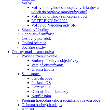
Voľby
Voľby do orgánov samosprávnych krajov a
volieb do orgánov samosprávy obcí
Voľby do orgánov samosprávy obcí
REFERENDUM 2023
Voľby do Národnej rady SR
Stránkové hodiny
Donovalská knižnica
Cestovný poriadok
Civilná ochrana
Sociálne služby
Obecný úrad a samospráva
Povinné zverejňovanie
Zmluvy, faktúry a objednávky
Verejné obstarávanie
Úradná tabuľa
Samospráva
Starosta obce
Poslanci OZ
Komisie OZ
Obecný úrad - kontakty
Napíšte nám
Program hospodárskeho a sociálneho rozvoja obce
Ochrana osobných údajov
Kontakt