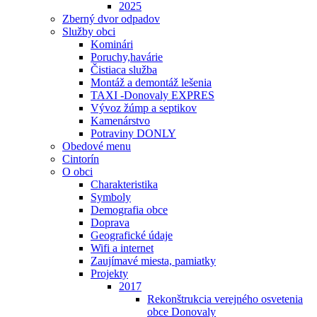
2025
Zberný dvor odpadov
Služby obci
Kominári
Poruchy,havárie
Čistiaca služba
Montáž a demontáž lešenia
TAXI -Donovaly EXPRES
Vývoz žúmp a septikov
Kamenárstvo
Potraviny DONLY
Obedové menu
Cintorín
O obci
Charakteristika
Symboly
Demografia obce
Doprava
Geografické údaje
Wifi a internet
Zaujímavé miesta, pamiatky
Projekty
2017
Rekonštrukcia verejného osvetenia
obce Donovaly