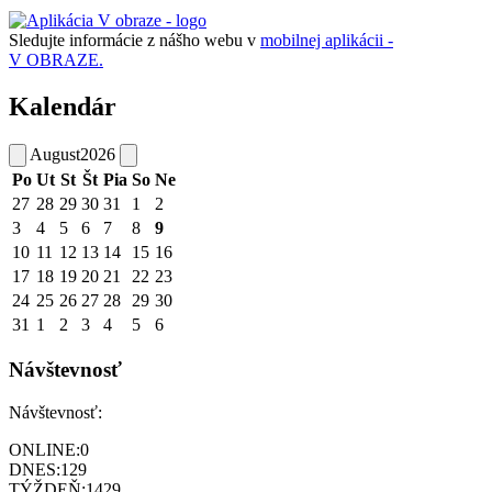
Sledujte informácie z nášho webu v
mobilnej aplikácii -
V OBRAZE.
Kalendár
August
2026
Po
Ut
St
Št
Pia
So
Ne
27
28
29
30
31
1
2
3
4
5
6
7
8
9
10
11
12
13
14
15
16
17
18
19
20
21
22
23
24
25
26
27
28
29
30
31
1
2
3
4
5
6
Návštevnosť
Návštevnosť:
ONLINE:
0
DNES:
129
TÝŽDEŇ:
1429