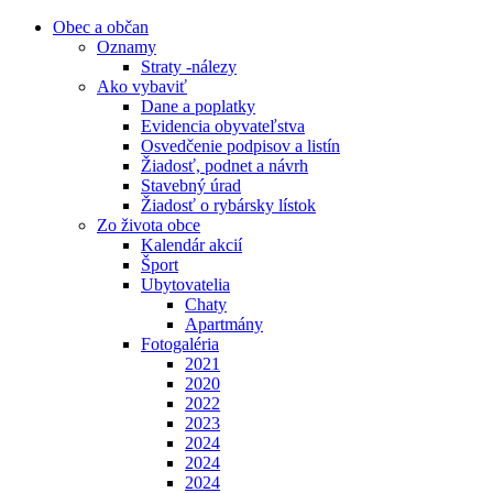
Obec a občan
Oznamy
Straty -nálezy
Ako vybaviť
Dane a poplatky
Evidencia obyvateľstva
Osvedčenie podpisov a listín
Žiadosť, podnet a návrh
Stavebný úrad
Žiadosť o rybársky lístok
Zo života obce
Kalendár akcií
Šport
Ubytovatelia
Chaty
Apartmány
Fotogaléria
2021
2020
2022
2023
2024
2024
2024