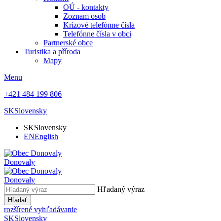
OÚ - kontakty
Zoznam osob
Krízové telefónne čísla
Telefónne čísla v obci
Partnerské obce
Turistika a příroda
Mapy
Menu
+421 484 199 806
SK
Slovensky
SK
Slovensky
EN
English
Donovaly
Donovaly
Hľadaný výraz
Hľadať
rozšírené vyhľadávanie
SK
Slovensky