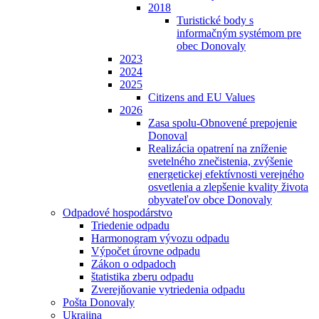
2018
Turistické body s
informačným systémom pre
obec Donovaly
2023
2024
2025
Citizens and EU Values
2026
Zasa spolu-Obnovené prepojenie
Donoval
Realizácia opatrení na zníženie
svetelného znečistenia, zvýšenie
energetickej efektívnosti verejného
osvetlenia a zlepšenie kvality života
obyvateľov obce Donovaly
Odpadové hospodárstvo
Triedenie odpadu
Harmonogram vývozu odpadu
Výpočet úrovne odpadu
Zákon o odpadoch
štatistika zberu odpadu
Zverejňovanie vytriedenia odpadu
Pošta Donovaly
Ukrajina