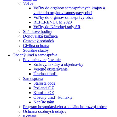
Voľby
Voľby do orgánov samosprávnych krajov a
volieb do orgánov samosprávy obcí
Voľby do orgánov samosprávy obcí
REFERENDUM 2023
Voľby do Národnej rady SR
Stránkové hodiny
Donovalská knižnica
Cestovný poriadok
Civilná ochrana
Sociálne služby
Obecný úrad a samospráva
Povinné zverejňovanie
Zmluvy, faktúry a objednávky
Verejné obstarávanie
Úradná tabuľa
Samospráva
Starosta obce
Poslanci OZ
Komisie OZ
Obecný úrad - kontakty
Napíšte nám
Program hospodárskeho a sociálneho rozvoja obce
Ochrana osobných údajov
Kontakt