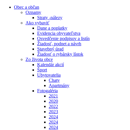
Obec a občan
Oznamy
Straty -nálezy
Ako vybaviť
Dane a poplatky
Evidencia obyvateľstva
Osvedčenie podpisov a listín
Žiadosť, podnet a návrh
Stavebný úrad
Žiadosť o rybársky lístok
Zo života obce
Kalendár akcií
Šport
Ubytovatelia
Chaty
Apartmány
Fotogaléria
2021
2020
2022
2023
2024
2024
2024