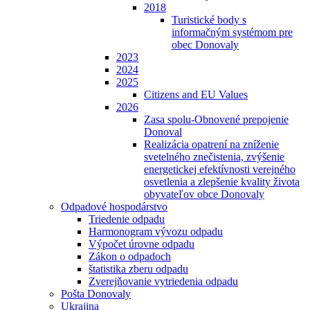
2018
Turistické body s
informačným systémom pre
obec Donovaly
2023
2024
2025
Citizens and EU Values
2026
Zasa spolu-Obnovené prepojenie
Donoval
Realizácia opatrení na zníženie
svetelného znečistenia, zvýšenie
energetickej efektívnosti verejného
osvetlenia a zlepšenie kvality života
obyvateľov obce Donovaly
Odpadové hospodárstvo
Triedenie odpadu
Harmonogram vývozu odpadu
Výpočet úrovne odpadu
Zákon o odpadoch
štatistika zberu odpadu
Zverejňovanie vytriedenia odpadu
Pošta Donovaly
Ukrajina