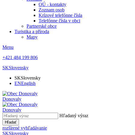
OÚ - kontakty
Zoznam osob
Krízové telefónne čísla
Telefónne čísla v obci
Partnerské obce
Turistika a příroda
Mapy
Menu
+421 484 199 806
SK
Slovensky
SK
Slovensky
EN
English
Donovaly
Donovaly
Hľadaný výraz
Hľadať
rozšírené vyhľadávanie
SK
Slovensky