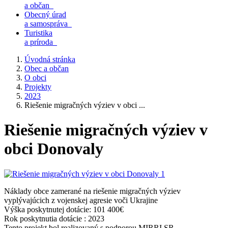
a občan
Obecný úrad
a samospráva
Turistika
a príroda
Úvodná stránka
Obec a občan
O obci
Projekty
2023
Riešenie migračných výziev v obci ...
Riešenie migračných výziev v
obci Donovaly
Náklady obce zamerané na riešenie migračných výziev
vyplývajúcich z vojenskej agresie voči Ukrajine
Výška poskytnutej dotácie: 101 400€
Rok poskytnutia dotácie : 2023
Tento projekt bol realizovaný s podporou MIRRI SR