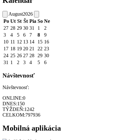
Kalendár
August
2026
Po
Ut
St
Št
Pia
So
Ne
27
28
29
30
31
1
2
3
4
5
6
7
8
9
10
11
12
13
14
15
16
17
18
19
20
21
22
23
24
25
26
27
28
29
30
31
1
2
3
4
5
6
Návštevnosť
Návštevnosť:
ONLINE:
0
DNES:
150
TÝŽDEŇ:
1242
CELKOM:
797936
Mobilná aplikácia