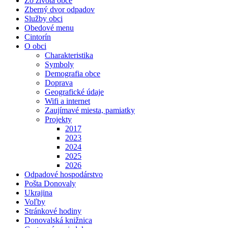
Zo života obce
Zberný dvor odpadov
Služby obci
Obedové menu
Cintorín
O obci
Charakteristika
Symboly
Demografia obce
Doprava
Geografické údaje
Wifi a internet
Zaujímavé miesta, pamiatky
Projekty
2017
2023
2024
2025
2026
Odpadové hospodárstvo
Pošta Donovaly
Ukrajina
Voľby
Stránkové hodiny
Donovalská knižnica