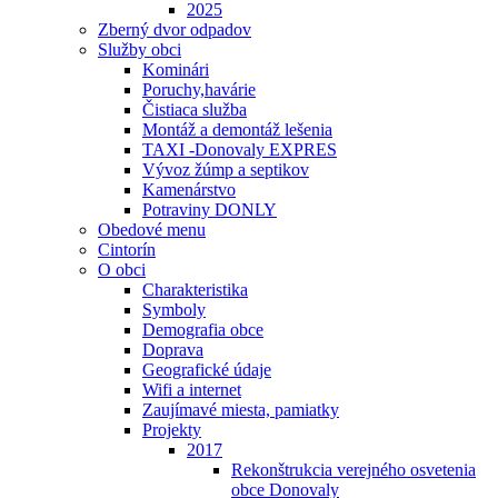
2025
Zberný dvor odpadov
Služby obci
Kominári
Poruchy,havárie
Čistiaca služba
Montáž a demontáž lešenia
TAXI -Donovaly EXPRES
Vývoz žúmp a septikov
Kamenárstvo
Potraviny DONLY
Obedové menu
Cintorín
O obci
Charakteristika
Symboly
Demografia obce
Doprava
Geografické údaje
Wifi a internet
Zaujímavé miesta, pamiatky
Projekty
2017
Rekonštrukcia verejného osvetenia
obce Donovaly