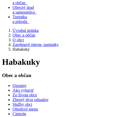
a občan
Obecný úrad
a samospráva
Turistika
a príroda
Úvodná stránka
Obec a občan
O obci
Zaujímavé miesta, pamiatky
Habakuky
Habakuky
Obec a občan
Oznamy
Ako vybaviť
Zo života obce
Zberný dvor odpadov
Služby obci
Obedové menu
Cintorín