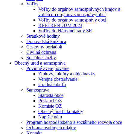
Voľby
Voľby do orgánov samosprávnych krajov a
volieb do orgánov samosprávy obcí
Voľby do orgánov samosprávy obcí
REFERENDUM 2023
Voľby do Národnej rady SR
Stránkové hodiny
Donovalská knižnica
Cestovný poriadok
Civilná ochrana
Sociálne služby
Obecný úrad a samospráva
Povinné zverejňovanie
Zmluvy, faktúry a objednávky
Verejné obstarávanie
Úradná tabuľa
Samospráva
Starosta obce
Poslanci OZ
Komisie OZ
Obecný úrad - kontakty
Napíšte nám
Program hospodárskeho a sociálneho rozvoja obce
Ochrana osobných údajov
Kontakt