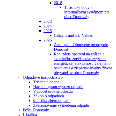
2018
Turistické body s
informačným systémom pre
obec Donovaly
2023
2024
2025
Citizens and EU Values
2026
Zasa spolu-Obnovené prepojenie
Donoval
Realizácia opatrení na zníženie
svetelného znečistenia, zvýšenie
energetickej efektívnosti verejného
osvetlenia a zlepšenie kvality života
obyvateľov obce Donovaly
Odpadové hospodárstvo
Triedenie odpadu
Harmonogram vývozu odpadu
Výpočet úrovne odpadu
Zákon o odpadoch
štatistika zberu odpadu
Zverejňovanie vytriedenia odpadu
Pošta Donovaly
Ukrajina