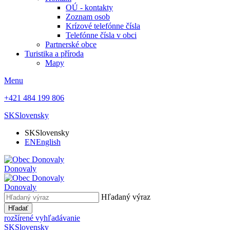
OÚ - kontakty
Zoznam osob
Krízové telefónne čísla
Telefónne čísla v obci
Partnerské obce
Turistika a příroda
Mapy
Menu
+421 484 199 806
SK
Slovensky
SK
Slovensky
EN
English
Donovaly
Donovaly
Hľadaný výraz
Hľadať
rozšírené vyhľadávanie
SK
Slovensky