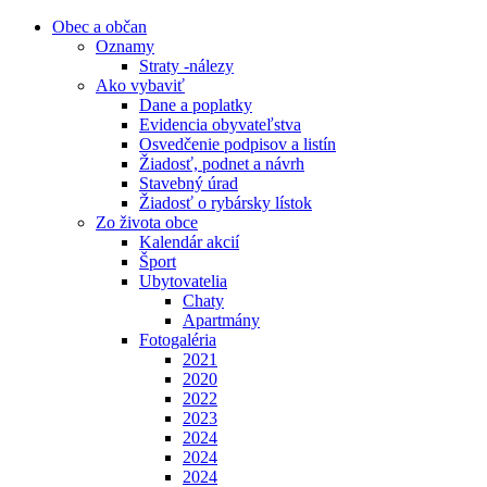
Obec a občan
Oznamy
Straty -nálezy
Ako vybaviť
Dane a poplatky
Evidencia obyvateľstva
Osvedčenie podpisov a listín
Žiadosť, podnet a návrh
Stavebný úrad
Žiadosť o rybársky lístok
Zo života obce
Kalendár akcií
Šport
Ubytovatelia
Chaty
Apartmány
Fotogaléria
2021
2020
2022
2023
2024
2024
2024