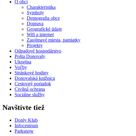
O obci
Charakteristika
Symboly
Demografia obce
Doprava
Geografické údaje
Wifi a internet
Zaujímavé miesta, pamiatky
Projekty
Odpadové hospodárstvo
Pošta Donovaly
Ukrajina
Voľby
Stránkové hodiny
Donovalská knižnica
Cestovný poriadok
Civilná ochrana
Sociálne služby
Navštívte tiež
Donly Klub
Infocentrum
Parksnow