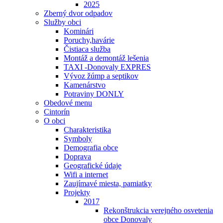
2025
Zberný dvor odpadov
Služby obci
Kominári
Poruchy,havárie
Čistiaca služba
Montáž a demontáž lešenia
TAXI -Donovaly EXPRES
Vývoz žúmp a septikov
Kamenárstvo
Potraviny DONLY
Obedové menu
Cintorín
O obci
Charakteristika
Symboly
Demografia obce
Doprava
Geografické údaje
Wifi a internet
Zaujímavé miesta, pamiatky
Projekty
2017
Rekonštrukcia verejného osvetenia
obce Donovaly