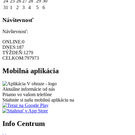
24
25
26
27
28
29
30
31
1
2
3
4
5
6
Návštevnosť
Návštevnosť:
ONLINE:
0
DNES:
187
TÝŽDEŇ:
1279
CELKOM:
797973
Mobilná aplikácia
Aktuálne informácie od nás
Priamo vo vašom telefóne
Stiahnite si našu mobilnú aplikáciu na
Info Centrum