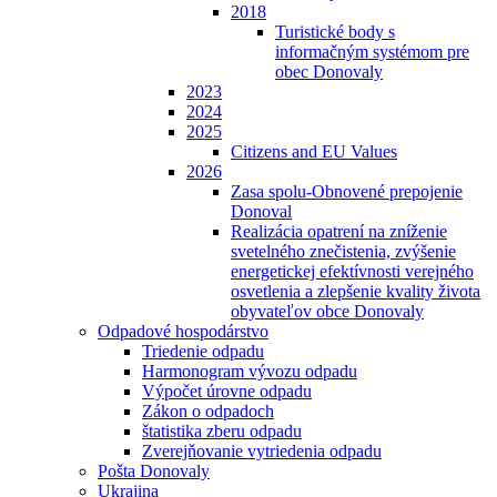
2018
Turistické body s
informačným systémom pre
obec Donovaly
2023
2024
2025
Citizens and EU Values
2026
Zasa spolu-Obnovené prepojenie
Donoval
Realizácia opatrení na zníženie
svetelného znečistenia, zvýšenie
energetickej efektívnosti verejného
osvetlenia a zlepšenie kvality života
obyvateľov obce Donovaly
Odpadové hospodárstvo
Triedenie odpadu
Harmonogram vývozu odpadu
Výpočet úrovne odpadu
Zákon o odpadoch
štatistika zberu odpadu
Zverejňovanie vytriedenia odpadu
Pošta Donovaly
Ukrajina