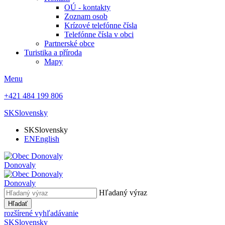
OÚ - kontakty
Zoznam osob
Krízové telefónne čísla
Telefónne čísla v obci
Partnerské obce
Turistika a příroda
Mapy
Menu
+421 484 199 806
SK
Slovensky
SK
Slovensky
EN
English
Donovaly
Donovaly
Hľadaný výraz
Hľadať
rozšírené vyhľadávanie
SK
Slovensky