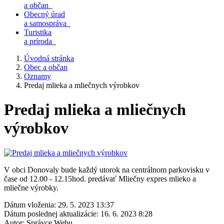
a občan
Obecný úrad
a samospráva
Turistika
a príroda
Úvodná stránka
Obec a občan
Oznamy
Predaj mlieka a mliečnych výrobkov
Predaj mlieka a mliečnych
výrobkov
V obci Donovaly bude každý utorok na centrálnom parkovisku v
čase od 12.00 - 12.15hod. predávať Mliečny expres mlieko a
mliečne výrobky.
Dátum vloženia:
29. 5. 2023 13:37
Dátum poslednej aktualizácie:
16. 6. 2023 8:28
Autor:
Správce Webu