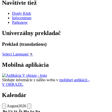
Navštívte tiež
Donly Klub
Infocentrum
Parksnow
Univerzálny prekladač
Preklad (translations)
Select Language
▼
Mobilná aplikácia
Sledujte informácie z nášho webu v
mobilnej aplikácii -
V OBRAZE.
Kalendár
August
2026
Po
Ut
St
Št
Pia
So
Ne