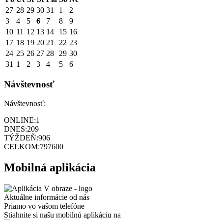
27
28
29
30
31
1
2
3
4
5
6
7
8
9
10
11
12
13
14
15
16
17
18
19
20
21
22
23
24
25
26
27
28
29
30
31
1
2
3
4
5
6
Návštevnosť
Návštevnosť:
ONLINE:
1
DNES:
209
TÝŽDEŇ:
906
CELKOM:
797600
Mobilná aplikácia
Aktuálne informácie od nás
Priamo vo vašom telefóne
Stiahnite si našu mobilnú aplikáciu na