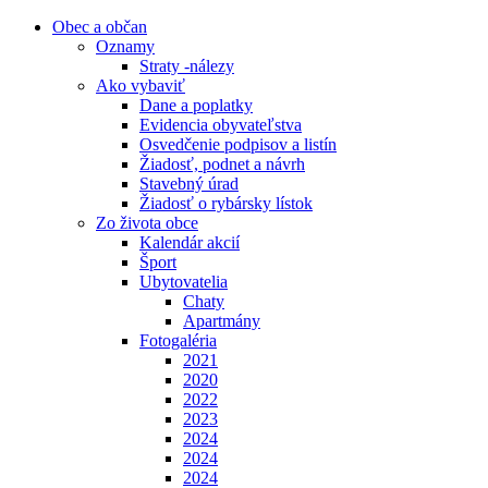
Obec a občan
Oznamy
Straty -nálezy
Ako vybaviť
Dane a poplatky
Evidencia obyvateľstva
Osvedčenie podpisov a listín
Žiadosť, podnet a návrh
Stavebný úrad
Žiadosť o rybársky lístok
Zo života obce
Kalendár akcií
Šport
Ubytovatelia
Chaty
Apartmány
Fotogaléria
2021
2020
2022
2023
2024
2024
2024