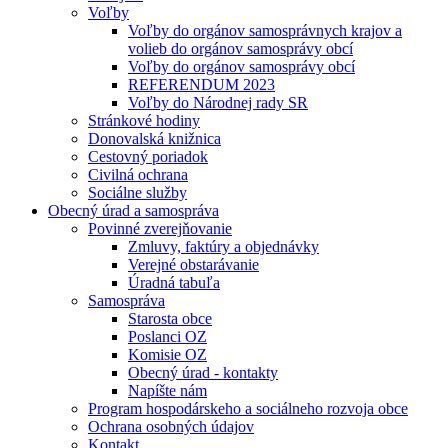
Voľby
Voľby do orgánov samosprávnych krajov a
volieb do orgánov samosprávy obcí
Voľby do orgánov samosprávy obcí
REFERENDUM 2023
Voľby do Národnej rady SR
Stránkové hodiny
Donovalská knižnica
Cestovný poriadok
Civilná ochrana
Sociálne služby
Obecný úrad a samospráva
Povinné zverejňovanie
Zmluvy, faktúry a objednávky
Verejné obstarávanie
Úradná tabuľa
Samospráva
Starosta obce
Poslanci OZ
Komisie OZ
Obecný úrad - kontakty
Napíšte nám
Program hospodárskeho a sociálneho rozvoja obce
Ochrana osobných údajov
Kontakt