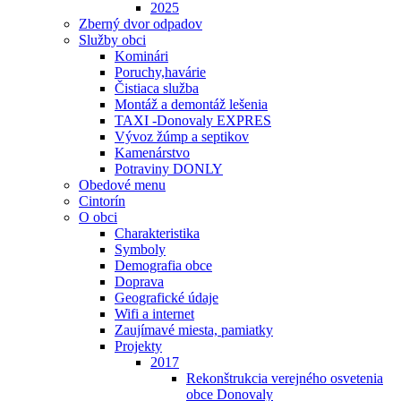
2025
Zberný dvor odpadov
Služby obci
Kominári
Poruchy,havárie
Čistiaca služba
Montáž a demontáž lešenia
TAXI -Donovaly EXPRES
Vývoz žúmp a septikov
Kamenárstvo
Potraviny DONLY
Obedové menu
Cintorín
O obci
Charakteristika
Symboly
Demografia obce
Doprava
Geografické údaje
Wifi a internet
Zaujímavé miesta, pamiatky
Projekty
2017
Rekonštrukcia verejného osvetenia
obce Donovaly