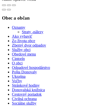
Obec a občan
Oznamy
Straty -nálezy
Ako vybaviť
Zo života obce
Zberný dvor odpadov
Služby obci
Obedové menu
Cintorín
O obci
Odpadové hospodárstvo
Pošta Donovaly
Ukrajina
Voľby
Stránkové hodiny
Donovalská knižnica
Cestovný poriadok
Civilná ochrana
Sociálne služby