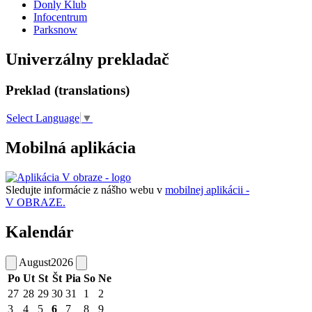
Donly Klub
Infocentrum
Parksnow
Univerzálny prekladač
Preklad (translations)
Select Language
▼
Mobilná aplikácia
Sledujte informácie z nášho webu v
mobilnej aplikácii -
V OBRAZE.
Kalendár
August
2026
Po
Ut
St
Št
Pia
So
Ne
27
28
29
30
31
1
2
3
4
5
6
7
8
9