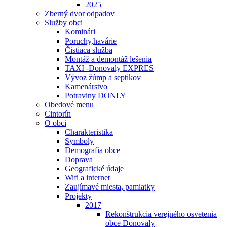
2025
Zberný dvor odpadov
Služby obci
Kominári
Poruchy,havárie
Čistiaca služba
Montáž a demontáž lešenia
TAXI -Donovaly EXPRES
Vývoz žúmp a septikov
Kamenárstvo
Potraviny DONLY
Obedové menu
Cintorín
O obci
Charakteristika
Symboly
Demografia obce
Doprava
Geografické údaje
Wifi a internet
Zaujímavé miesta, pamiatky
Projekty
2017
Rekonštrukcia verejného osvetenia
obce Donovaly