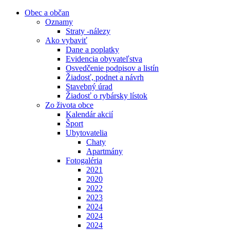
Obec a občan
Oznamy
Straty -nálezy
Ako vybaviť
Dane a poplatky
Evidencia obyvateľstva
Osvedčenie podpisov a listín
Žiadosť, podnet a návrh
Stavebný úrad
Žiadosť o rybársky lístok
Zo života obce
Kalendár akcií
Šport
Ubytovatelia
Chaty
Apartmány
Fotogaléria
2021
2020
2022
2023
2024
2024
2024