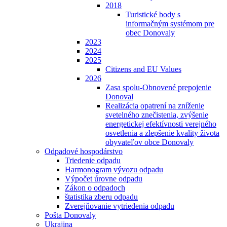
2018
Turistické body s
informačným systémom pre
obec Donovaly
2023
2024
2025
Citizens and EU Values
2026
Zasa spolu-Obnovené prepojenie
Donoval
Realizácia opatrení na zníženie
svetelného znečistenia, zvýšenie
energetickej efektívnosti verejného
osvetlenia a zlepšenie kvality života
obyvateľov obce Donovaly
Odpadové hospodárstvo
Triedenie odpadu
Harmonogram vývozu odpadu
Výpočet úrovne odpadu
Zákon o odpadoch
štatistika zberu odpadu
Zverejňovanie vytriedenia odpadu
Pošta Donovaly
Ukrajina