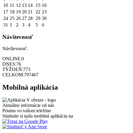
10
11
12
13
14
15
16
17
18
19
20
21
22
23
24
25
26
27
28
29
30
31
1
2
3
4
5
6
Návštevnosť
Návštevnosť:
ONLINE:
0
DNES:
76
TÝŽDEŇ:
773
CELKOM:
797467
Mobilná aplikácia
Aktuálne informácie od nás
Priamo vo vašom telefóne
Stiahnite si našu mobilnú aplikáciu na