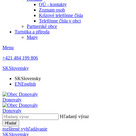
OÚ - kontakty
Zoznam osob
Krízové telefónne čísla
Telefónne čísla v obci
Partnerské obce
Turistika a příroda
Mapy
Menu
+421 484 199 806
SK
Slovensky
SK
Slovensky
EN
English
Donovaly
Donovaly
Hľadaný výraz
Hľadať
rozšírené vyhľadávanie
SK
Slovensky