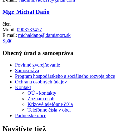
Mgr. Michal Daňo
člen
Mobil:
0903533457
E-mail:
michaldano@damisport.sk
Späť
Obecný úrad a samospráva
Povinné zverejňovanie
Samospráva
Program hospodárskeho a sociálneho rozvoja obce
Ochrana osobných údajov
Kontakt
OÚ - kontakty
Zoznam osob
Krízové telefónne čísla
Telefónne čísla v obci
Partnerské obce
Navštívte tiež