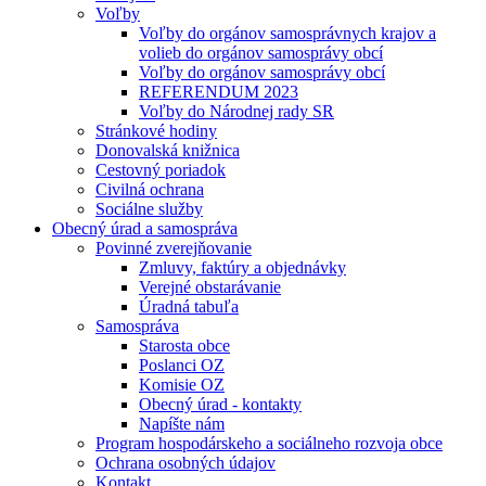
Voľby
Voľby do orgánov samosprávnych krajov a
volieb do orgánov samosprávy obcí
Voľby do orgánov samosprávy obcí
REFERENDUM 2023
Voľby do Národnej rady SR
Stránkové hodiny
Donovalská knižnica
Cestovný poriadok
Civilná ochrana
Sociálne služby
Obecný úrad a samospráva
Povinné zverejňovanie
Zmluvy, faktúry a objednávky
Verejné obstarávanie
Úradná tabuľa
Samospráva
Starosta obce
Poslanci OZ
Komisie OZ
Obecný úrad - kontakty
Napíšte nám
Program hospodárskeho a sociálneho rozvoja obce
Ochrana osobných údajov
Kontakt