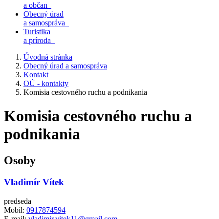
a občan
Obecný úrad
a samospráva
Turistika
a príroda
Úvodná stránka
Obecný úrad a samospráva
Kontakt
OÚ - kontakty
Komisia cestovného ruchu a podnikania
Komisia cestovného ruchu a
podnikania
Osoby
Vladimír Vítek
predseda
Mobil:
0917874594
E-mail:
vladimir.vitek11@gmail.com