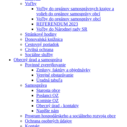
Voľby
Voľby do orgánov samosprávnych krajov a
volieb do orgánov samosprávy obcí
Voľby do orgánov samosprávy obcí
REFERENDUM 2023
Voľby do Národnej rady SR
Stránkové hodiny
Donovalská knižnica
Cestovný poriadok
Civilná ochrana
Sociálne služby
Obecný úrad a samospráva
Povinné zverejňovanie
Zmluvy, faktúry a objednávky
Verejné obstarávanie
Úradná tabuľa
Samospráva
Starosta obce
Poslanci OZ
Komisie OZ
Obecný úrad - kontakty
Napíšte nám
Program hospodárskeho a sociálneho rozvoja obce
Ochrana osobných údajov
Kontakt