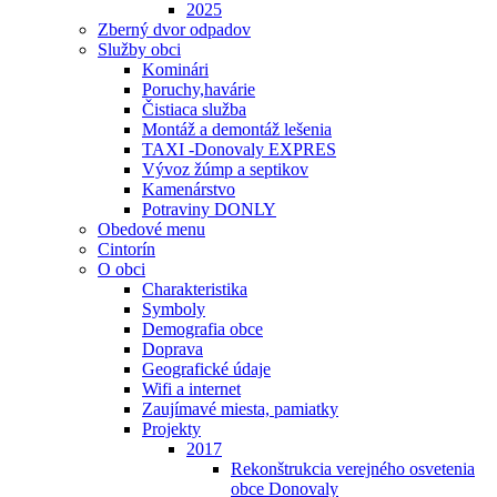
2025
Zberný dvor odpadov
Služby obci
Kominári
Poruchy,havárie
Čistiaca služba
Montáž a demontáž lešenia
TAXI -Donovaly EXPRES
Vývoz žúmp a septikov
Kamenárstvo
Potraviny DONLY
Obedové menu
Cintorín
O obci
Charakteristika
Symboly
Demografia obce
Doprava
Geografické údaje
Wifi a internet
Zaujímavé miesta, pamiatky
Projekty
2017
Rekonštrukcia verejného osvetenia
obce Donovaly