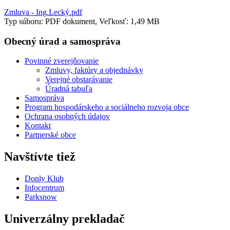
Zmluva - Ing.Lecký.pdf
Typ súboru: PDF dokument, Veľkosť: 1,49 MB
Obecný úrad a samospráva
Povinné zverejňovanie
Zmluvy, faktúry a objednávky
Verejné obstarávanie
Úradná tabuľa
Samospráva
Program hospodárskeho a sociálneho rozvoja obce
Ochrana osobných údajov
Kontakt
Partnerské obce
Navštívte tiež
Donly Klub
Infocentrum
Parksnow
Univerzálny prekladač