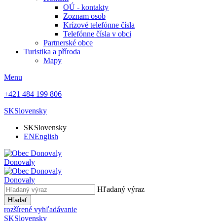
OÚ - kontakty
Zoznam osob
Krízové telefónne čísla
Telefónne čísla v obci
Partnerské obce
Turistika a příroda
Mapy
Menu
+421 484 199 806
SK
Slovensky
SK
Slovensky
EN
English
Donovaly
Donovaly
Hľadaný výraz
Hľadať
rozšírené vyhľadávanie
SK
Slovensky