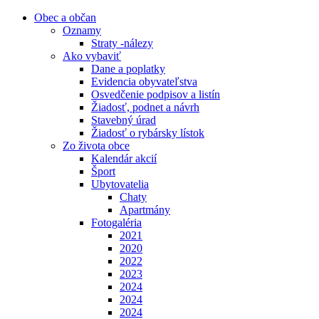
Obec a občan
Oznamy
Straty -nálezy
Ako vybaviť
Dane a poplatky
Evidencia obyvateľstva
Osvedčenie podpisov a listín
Žiadosť, podnet a návrh
Stavebný úrad
Žiadosť o rybársky lístok
Zo života obce
Kalendár akcií
Šport
Ubytovatelia
Chaty
Apartmány
Fotogaléria
2021
2020
2022
2023
2024
2024
2024