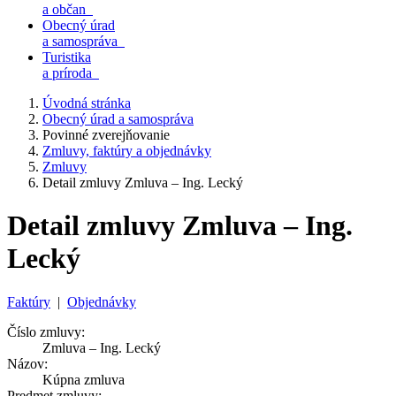
a občan
Obecný úrad
a samospráva
Turistika
a príroda
Úvodná stránka
Obecný úrad a samospráva
Povinné zverejňovanie
Zmluvy, faktúry a objednávky
Zmluvy
Detail zmluvy Zmluva – Ing. Lecký
Detail zmluvy Zmluva – Ing.
Lecký
Faktúry
|
Objednávky
Číslo zmluvy:
Zmluva – Ing. Lecký
Názov:
Kúpna zmluva
Predmet zmluvy: