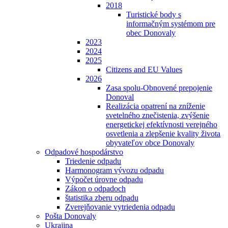
2018
Turistické body s
informačným systémom pre
obec Donovaly
2023
2024
2025
Citizens and EU Values
2026
Zasa spolu-Obnovené prepojenie
Donoval
Realizácia opatrení na zníženie
svetelného znečistenia, zvýšenie
energetickej efektívnosti verejného
osvetlenia a zlepšenie kvality života
obyvateľov obce Donovaly
Odpadové hospodárstvo
Triedenie odpadu
Harmonogram vývozu odpadu
Výpočet úrovne odpadu
Zákon o odpadoch
štatistika zberu odpadu
Zverejňovanie vytriedenia odpadu
Pošta Donovaly
Ukrajina