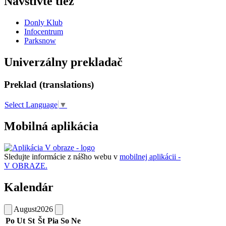
Navštívte tiež
Donly Klub
Infocentrum
Parksnow
Univerzálny prekladač
Preklad (translations)
Select Language
▼
Mobilná aplikácia
Sledujte informácie z nášho webu v
mobilnej aplikácii -
V OBRAZE.
Kalendár
August
2026
Po
Ut
St
Št
Pia
So
Ne