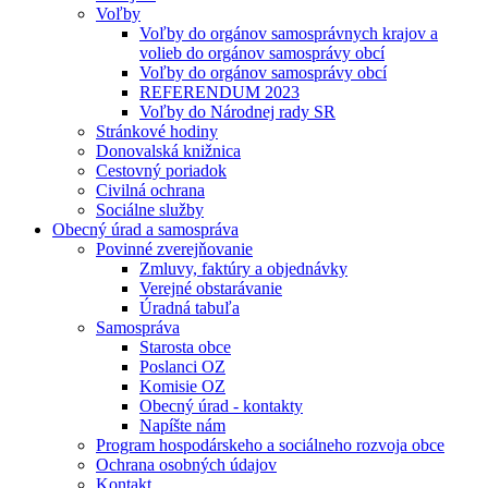
Voľby
Voľby do orgánov samosprávnych krajov a
volieb do orgánov samosprávy obcí
Voľby do orgánov samosprávy obcí
REFERENDUM 2023
Voľby do Národnej rady SR
Stránkové hodiny
Donovalská knižnica
Cestovný poriadok
Civilná ochrana
Sociálne služby
Obecný úrad a samospráva
Povinné zverejňovanie
Zmluvy, faktúry a objednávky
Verejné obstarávanie
Úradná tabuľa
Samospráva
Starosta obce
Poslanci OZ
Komisie OZ
Obecný úrad - kontakty
Napíšte nám
Program hospodárskeho a sociálneho rozvoja obce
Ochrana osobných údajov
Kontakt