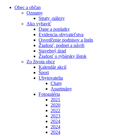
Obec a občan
Oznamy
Straty -nálezy
Ako vybaviť
Dane a poplatky
Evidencia obyvateľstva
Osvedčenie podpisov a listín
Žiadosť, podnet a návrh
Stavebný úrad
Žiadosť o rybársky lístok
Zo života obce
Kalendár akcií
Šport
Ubytovatelia
Chaty
Apartmány
Fotogaléria
2021
2020
2022
2023
2024
2024
2024