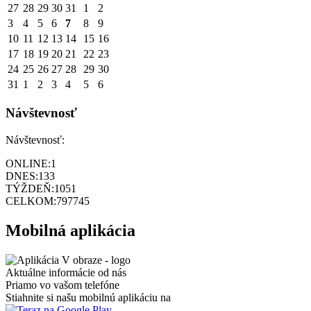
27
28
29
30
31
1
2
3
4
5
6
7
8
9
10
11
12
13
14
15
16
17
18
19
20
21
22
23
24
25
26
27
28
29
30
31
1
2
3
4
5
6
Návštevnosť
Návštevnosť:
ONLINE:
1
DNES:
133
TÝŽDEŇ:
1051
CELKOM:
797745
Mobilná aplikácia
Aktuálne informácie od nás
Priamo vo vašom telefóne
Stiahnite si našu mobilnú aplikáciu na