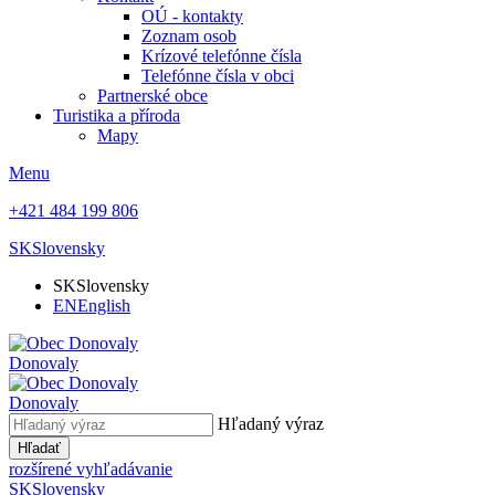
OÚ - kontakty
Zoznam osob
Krízové telefónne čísla
Telefónne čísla v obci
Partnerské obce
Turistika a příroda
Mapy
Menu
+421 484 199 806
SK
Slovensky
SK
Slovensky
EN
English
Donovaly
Donovaly
Hľadaný výraz
Hľadať
rozšírené vyhľadávanie
SK
Slovensky