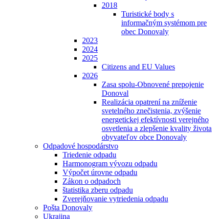
2018
Turistické body s
informačným systémom pre
obec Donovaly
2023
2024
2025
Citizens and EU Values
2026
Zasa spolu-Obnovené prepojenie
Donoval
Realizácia opatrení na zníženie
svetelného znečistenia, zvýšenie
energetickej efektívnosti verejného
osvetlenia a zlepšenie kvality života
obyvateľov obce Donovaly
Odpadové hospodárstvo
Triedenie odpadu
Harmonogram vývozu odpadu
Výpočet úrovne odpadu
Zákon o odpadoch
štatistika zberu odpadu
Zverejňovanie vytriedenia odpadu
Pošta Donovaly
Ukrajina