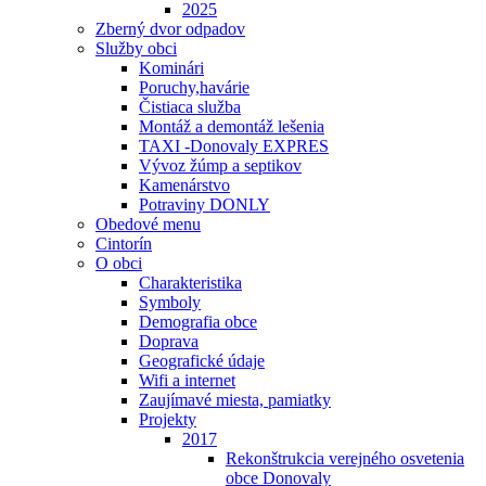
2025
Zberný dvor odpadov
Služby obci
Kominári
Poruchy,havárie
Čistiaca služba
Montáž a demontáž lešenia
TAXI -Donovaly EXPRES
Vývoz žúmp a septikov
Kamenárstvo
Potraviny DONLY
Obedové menu
Cintorín
O obci
Charakteristika
Symboly
Demografia obce
Doprava
Geografické údaje
Wifi a internet
Zaujímavé miesta, pamiatky
Projekty
2017
Rekonštrukcia verejného osvetenia
obce Donovaly