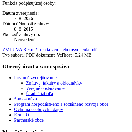
Funkcia podpisujúcej osoby:
Dátum zverejnenia:
7. 8. 2026
Dátum účinnosti zmluvy:
8. 8. 2015
Platnosť zmluvy do:
Neuvedené
ZMLUVA Rekonštrukcia verejného osvetlenia.pdf
Typ súboru: PDF dokument, Veľkosť: 5,24 MB
Obecný úrad a samospráva
Povinné zverejňovanie
Zmluvy, faktúry a objednávky
Verejné obstarávanie
Úradná tabuľa
Samospráva
Program hospodárskeho a sociálneho rozvoja obce
Ochrana osobných údajov
Kontakt
Partnerské obce